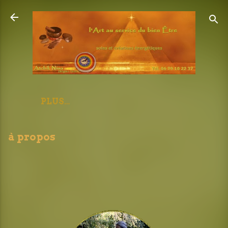
Accéder au contenu principal
PLUS…
à propos
Par
RC